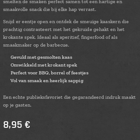
smelten de smaken perfect samen tot een hartige en
smaakvolle snack die bij elke hap verrast.
Snijd er eentje open en ontdek de smeuïge kaaskern die
prachtig contrasteert met het gekruide gehakt en het
krokante spek. Ideaal als aperitief, fingerfood of als
smaakmaker op de barbecue.
✔ Gevuld met gesmolten kaas
✔ Omwikkeld met krokant spek
✔ Perfect voor BBQ, borrel of feestjes
✔ Vol van smaak en heerlijk sappig
Een echte publieksfavoriet die gegarandeerd indruk maakt
op je gasten.
8,95
€